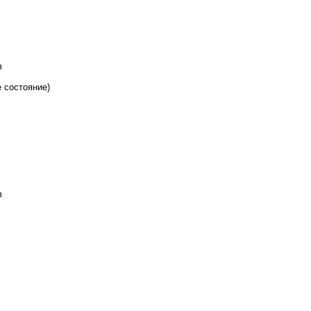
в
е состояние)
в