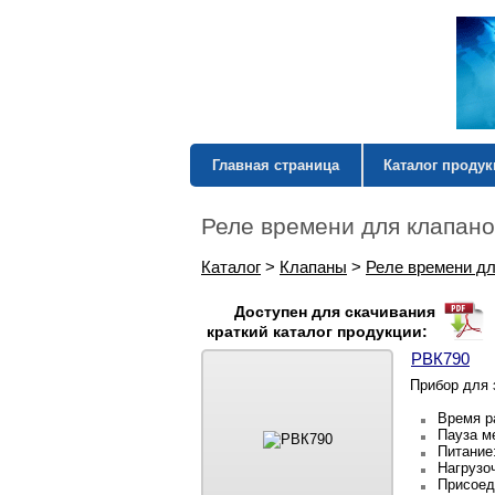
Главная страница
Каталог проду
Реле времени для клапано
Каталог
>
Клапаны
>
Реле времени дл
Доступен для скачивания
краткий каталог продукции:
РВК790
Прибор для 
Время ра
Пауза м
Питание:
Нагрузоч
Присоед