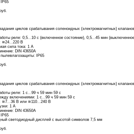
 IP65
руб.
задания циклов срабатывания соленоидных (электромагнитных) клапано
боты реле: 0,5...10 с (включенное состояние), 0,5...45 мин (выключенно
 ≅24...220 В
мая сила тока: 1 А
инение: DIN 43650A
 пылевлагозащиты: IP65
руб.
задания циклов срабатывания соленоидных (электромагнитных) клапано
боты реле: 1 с...99 ч 59 мин 59 с
жду включениями: 1 с...99 ч 59 мин 59 с
 ≅7...36 В или ≅110...240 В
узки: 1 А
инение: DIN 43650A
 IP65
дный светодиодный дисплей с высотой символов 7,5 мм
руб.