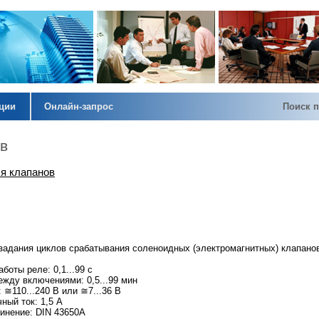
кции
Онлайн-запрос
Поиск п
в
я клапанов
задания циклов срабатывания соленоидных (электромагнитных) клапано
боты реле: 0,1...99 с
ежду включениями: 0,5...99 мин
 ≅110...240 В или ≅7...36 В
ный ток: 1,5 А
инение: DIN 43650A