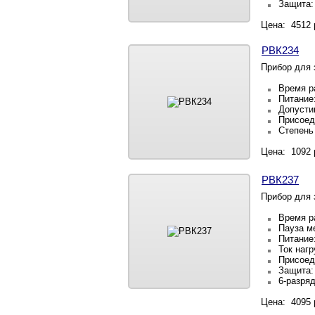
Защита:
Цена: 4512 
РВК234
Прибор для 
Время ра
Питание:
Допусти
Присоед
Степень
Цена: 1092 
РВК237
Прибор для 
Время ра
Пауза ме
Питание:
Ток нагр
Присоед
Защита:
6-разря
Цена: 4095 